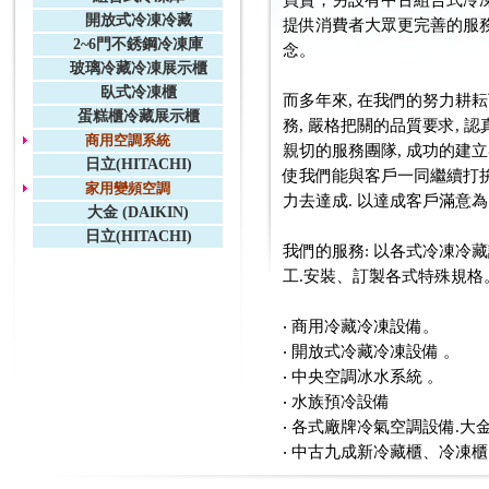
開放式冷凍冷藏
提供消費者大眾更完善的服
2~6門不銹鋼冷凍庫
念。
玻璃冷藏冷凍展示櫃
臥式冷凍櫃
而多年來, 在我們的努力耕耘
蛋糕櫃冷藏展示櫃
務, 嚴格把關的品質要求, 
商用空調系統
親切的服務團隊, 成功的建
日立(HITACHI)
使我們能與客戶一同繼續打拚
家用變頻空調
力去達成. 以達成客戶滿意為
大金 (DAIKIN)
日立(HITACHI)
我們的服務: 以各式冷凍冷
工.安裝、訂製各式特殊規格
‧ 商用冷藏冷凍設備。
‧ 開放式冷藏冷凍設備 。
‧ 中央空調冰水系統 。
‧ 水族預冷設備
‧ 各式廠牌冷氣空調設備.大
‧ 中古九成新冷藏櫃、冷凍